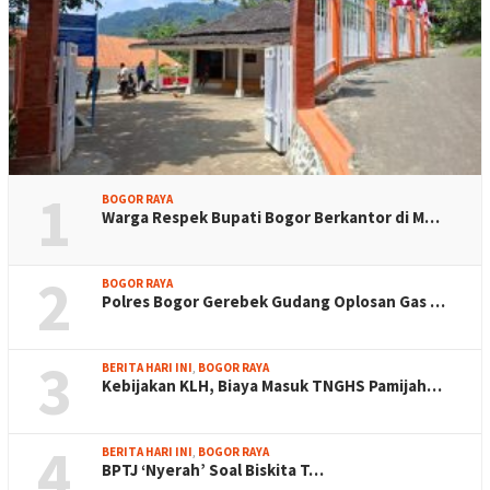
1
BOGOR RAYA
Warga Respek Bupati Bogor Berkantor di M…
2
BOGOR RAYA
Polres Bogor Gerebek Gudang Oplosan Gas …
3
BERITA HARI INI
,
BOGOR RAYA
Kebijakan KLH, Biaya Masuk TNGHS Pamijah…
4
BERITA HARI INI
,
BOGOR RAYA
BPTJ ‘Nyerah’ Soal Biskita T…