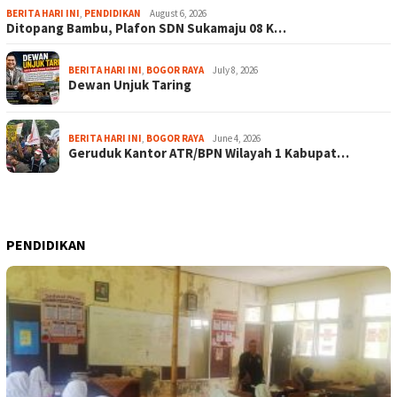
BERITA HARI INI
,
PENDIDIKAN
August 6, 2026
Ditopang Bambu, Plafon SDN Sukamaju 08 K…
BERITA HARI INI
,
BOGOR RAYA
July 8, 2026
Dewan Unjuk Taring
BERITA HARI INI
,
BOGOR RAYA
June 4, 2026
Geruduk Kantor ATR/BPN Wilayah 1 Kabupat…
PENDIDIKAN