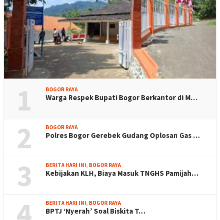
1
BOGOR RAYA
Warga Respek Bupati Bogor Berkantor di M…
2
BOGOR RAYA
Polres Bogor Gerebek Gudang Oplosan Gas …
3
BERITA HARI INI
,
BOGOR RAYA
Kebijakan KLH, Biaya Masuk TNGHS Pamijah…
4
BERITA HARI INI
,
BOGOR RAYA
BPTJ ‘Nyerah’ Soal Biskita T…