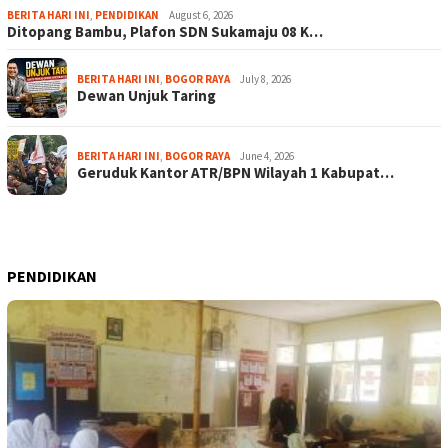
BERITA HARI INI
,
PENDIDIKAN
August 6, 2026
Ditopang Bambu, Plafon SDN Sukamaju 08 K…
BERITA HARI INI
,
BOGOR RAYA
July 8, 2026
Dewan Unjuk Taring
BERITA HARI INI
,
BOGOR RAYA
June 4, 2026
Geruduk Kantor ATR/BPN Wilayah 1 Kabupat…
PENDIDIKAN