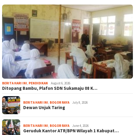
BERITA HARI INI
,
PENDIDIKAN
August 6, 2026
Ditopang Bambu, Plafon SDN Sukamaju 08 K…
BERITA HARI INI
,
BOGOR RAYA
July 8, 2026
Dewan Unjuk Taring
BERITA HARI INI
,
BOGOR RAYA
June 4, 2026
Geruduk Kantor ATR/BPN Wilayah 1 Kabupat…