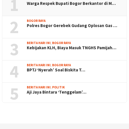
1
Warga Respek Bupati Bogor Berkantor di M…
2
BOGOR RAYA
Polres Bogor Gerebek Gudang Oplosan Gas …
3
BERITA HARI INI
,
BOGOR RAYA
Kebijakan KLH, Biaya Masuk TNGHS Pamijah…
4
BERITA HARI INI
,
BOGOR RAYA
BPTJ ‘Nyerah’ Soal Biskita T…
5
BERITA HARI INI
,
POLITIK
Aji Jaya Bintara ‘Tenggelam’…