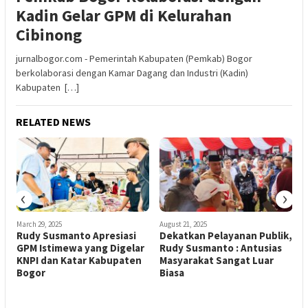
Kadin Gelar GPM di Kelurahan
Cibinong
jurnalbogor.com - Pemerintah Kabupaten (Pemkab) Bogor
berkolaborasi dengan Kamar Dagang dan Industri (Kadin)
Kabupaten […]
RELATED NEWS
‹
›
March 29, 2025
August 21, 2025
A
Rudy Susmanto Apresiasi
Dekatkan Pelayanan Publik,
ja
GPM Istimewa yang Digelar
Rudy Susmanto : Antusias
M
KNPI dan Katar Kabupaten
Masyarakat Sangat Luar
Bogor
Biasa