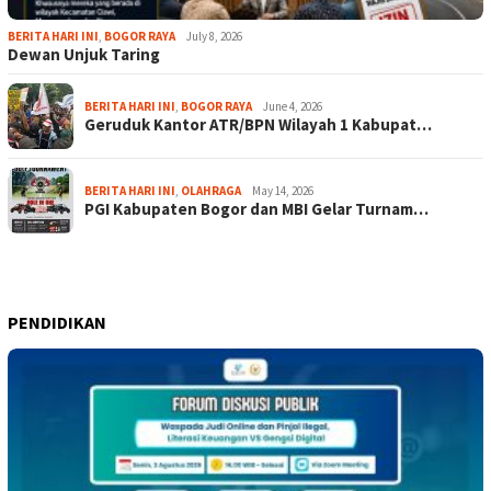
BERITA HARI INI
,
BOGOR RAYA
July 8, 2026
Dewan Unjuk Taring
BERITA HARI INI
,
BOGOR RAYA
June 4, 2026
Geruduk Kantor ATR/BPN Wilayah 1 Kabupat…
BERITA HARI INI
,
OLAHRAGA
May 14, 2026
PGI Kabupaten Bogor dan MBI Gelar Turnam…
PENDIDIKAN