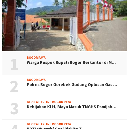
1
BOGOR RAYA
Warga Respek Bupati Bogor Berkantor di M…
2
BOGOR RAYA
Polres Bogor Gerebek Gudang Oplosan Gas …
3
BERITA HARI INI
,
BOGOR RAYA
Kebijakan KLH, Biaya Masuk TNGHS Pamijah…
BERITA HARI INI
,
BOGOR RAYA
BPTJ ‘Nyerah’ Soal Biskita T…