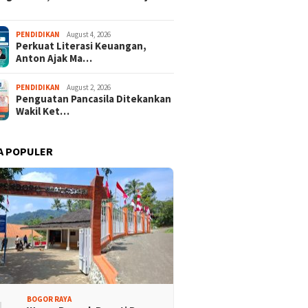
isi Bogor Biru di
Jelang Mukab IX KADIN
PENDIDIKAN
August 4, 2026
Perkuat Literasi Keuangan,
adin Bangun Kesadaran
Kabupaten Bogor, PHRI Bulat
Anton Ajak Ma…
akat Sungai Bebas
Dukung Ridwan Rusliadi
ah
PENDIDIKAN
August 2, 2026
Penguatan Pancasila Ditekankan
Wakil Ket…
A POPULER
BOGOR RAYA