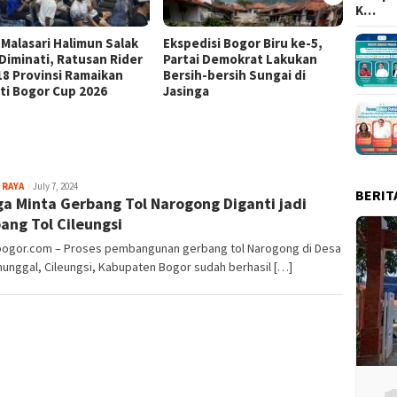
K…
 Malasari Halimun Salak
Ekspedisi Bogor Biru ke-5,
Eksped
 Diminati, Ratusan Rider
Partai Demokrat Lakukan
Pangr
 18 Provinsi Ramaikan
Bersih-bersih Sungai di
Masyar
ti Bogor Cup 2026
Jasinga
Samp
Sayyev
 RAYA
July 7, 2024
BERIT
a Minta Gerbang Tol Narogong Diganti jadi
ang Tol Cileungsi
lbogor.com – Proses pembangunan gerbang tol Narogong di Desa
unggal, Cileungsi, Kabupaten Bogor sudah berhasil […]