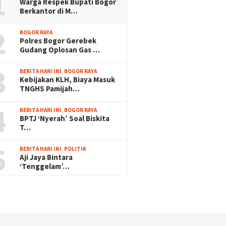
1
Warga Respek Bupati Bogor
Berkantor di M…
2
BOGOR RAYA
Polres Bogor Gerebek
Gudang Oplosan Gas …
3
BERITA HARI INI
,
BOGOR RAYA
Kebijakan KLH, Biaya Masuk
TNGHS Pamijah…
4
BERITA HARI INI
,
BOGOR RAYA
BPTJ ‘Nyerah’ Soal Biskita
T…
5
BERITA HARI INI
,
POLITIK
Aji Jaya Bintara
‘Tenggelam’…