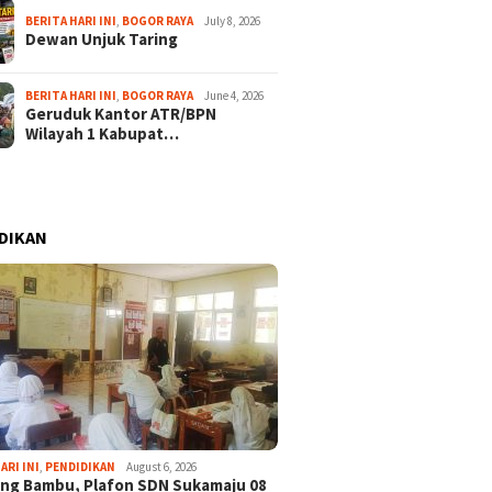
BERITA HARI INI
,
BOGOR RAYA
July 8, 2026
Dewan Unjuk Taring
BERITA HARI INI
,
BOGOR RAYA
June 4, 2026
Geruduk Kantor ATR/BPN
Wilayah 1 Kabupat…
DIKAN
ARI INI
,
PENDIDIKAN
August 6, 2026
ng Bambu, Plafon SDN Sukamaju 08