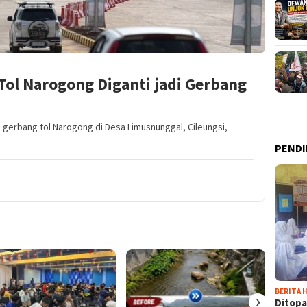
ol Narogong Diganti jadi Gerbang
gerbang tol Narogong di Desa Limusnunggal, Cileungsi,
PENDI
BERITA H
›
Ditopa