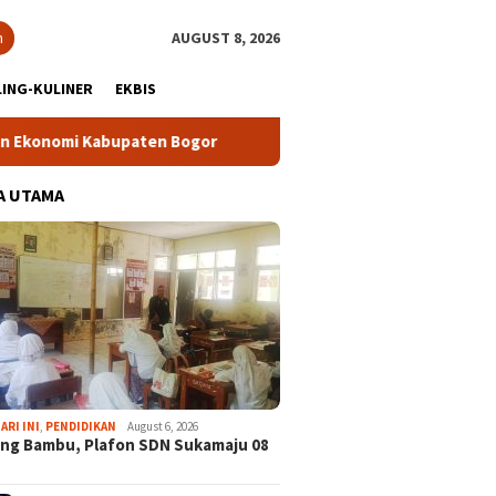
h
AUGUST 8, 2026
ING-KULINER
EKBIS
i Kabupaten Bogor
Tour Malasari Halimun Salak Kian Dimin
A UTAMA
ARI INI
,
PENDIDIKAN
August 6, 2026
ng Bambu, Plafon SDN Sukamaju 08