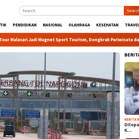
Searc
TIK
PENDIDIKAN
NASIONAL
OLAHRAGA
KESEHATAN
TRAVEL
ari Jadi Magnet Sport Tourism, Dongkrak Pariwisata dan Ekonom
BERIT
BERITA H
Ditopa
K…