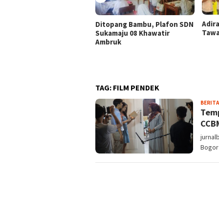
Adir
Ditopang Bambu, Plafon SDN
Tawa
Sukamaju 08 Khawatir
Ambruk
TAG:
FILM PENDEK
BERITA
Temp
CCB
jurnal
Bogor