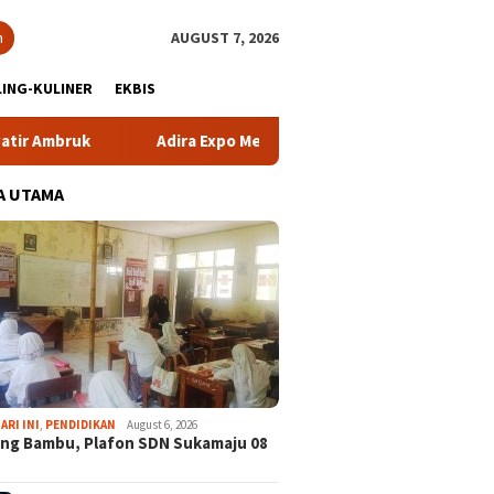
h
AUGUST 7, 2026
ING-KULINER
EKBIS
bruk
Adira Expo Merdeka Tawarkan Bunga 1,76 Persen
A UTAMA
ARI INI
,
PENDIDIKAN
August 6, 2026
ng Bambu, Plafon SDN Sukamaju 08