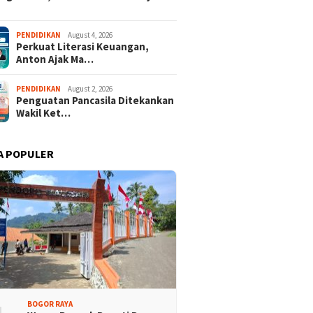
Promosi Wisata,
Kajari Denny Achmad Dukung
PENDIDIKAN
August 4, 2026
Perkuat Literasi Keuangan,
n Peserta Ikuti Tour
Pembangunan Wisma dan
Anton Ajak Ma…
ri Halimun Salak 2026
Sarana Latihan Atlet NPCI
PENDIDIKAN
August 2, 2026
Penguatan Pancasila Ditekankan
Wakil Ket…
A POPULER
BOGOR RAYA