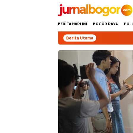
Skip
to
content
BERITA HARI INI
BOGOR RAYA
POLI
Berita Utama