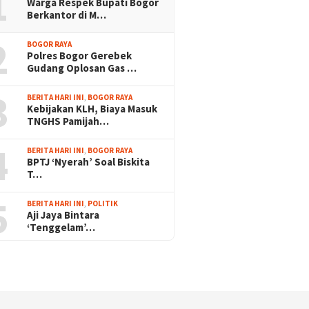
1
Warga Respek Bupati Bogor
Berkantor di M…
2
BOGOR RAYA
Polres Bogor Gerebek
Gudang Oplosan Gas …
3
BERITA HARI INI
,
BOGOR RAYA
Kebijakan KLH, Biaya Masuk
TNGHS Pamijah…
4
BERITA HARI INI
,
BOGOR RAYA
BPTJ ‘Nyerah’ Soal Biskita
T…
5
BERITA HARI INI
,
POLITIK
Aji Jaya Bintara
‘Tenggelam’…