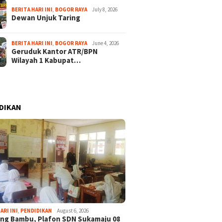
BERITA HARI INI
,
BOGOR RAYA
July 8, 2026
Dewan Unjuk Taring
BERITA HARI INI
,
BOGOR RAYA
June 4, 2026
Geruduk Kantor ATR/BPN
Wilayah 1 Kabupat…
DIKAN
ARI INI
,
PENDIDIKAN
August 6, 2026
ng Bambu, Plafon SDN Sukamaju 08