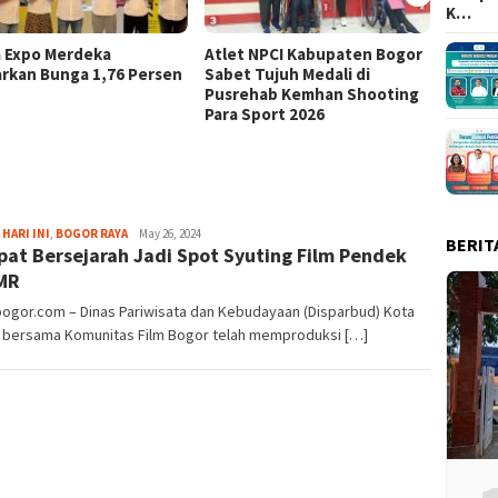
K…
a Expo Merdeka
Atlet NPCI Kabupaten Bogor
Ajang 
rkan Bunga 1,76 Persen
Sabet Tujuh Medali di
Ratusa
Pusrehab Kemhan Shooting
Malasa
Para Sport 2026
Fredy
 HARI INI
,
BOGOR RAYA
May 26, 2024
BERIT
at Bersejarah Jadi Spot Syuting Film Pendek
Kristianto
MR
bogor.com – Dinas Pariwisata dan Kebudayaan (Disparbud) Kota
 bersama Komunitas Film Bogor telah memproduksi […]