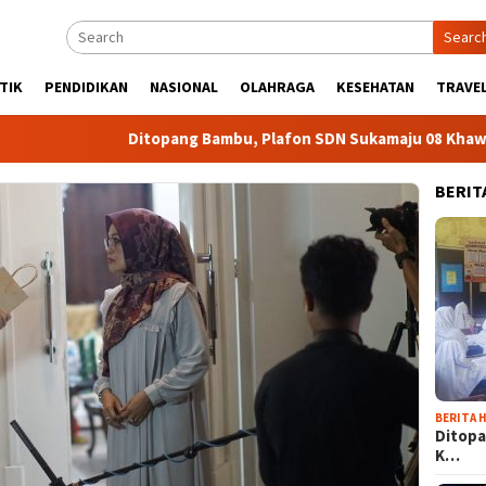
Searc
TIK
PENDIDIKAN
NASIONAL
OLAHRAGA
KESEHATAN
TRAVEL
Ditopang Bambu, Plafon SDN Sukamaju 08 Khawatir Am
BERIT
BERITA H
Ditopa
K…