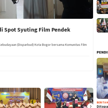
i Spot Syuting Film Pendek
n Kebudayaan (Disparbud) Kota Bogor bersama Komunitas Film
PENDI
BERITA H
›
Ditopa