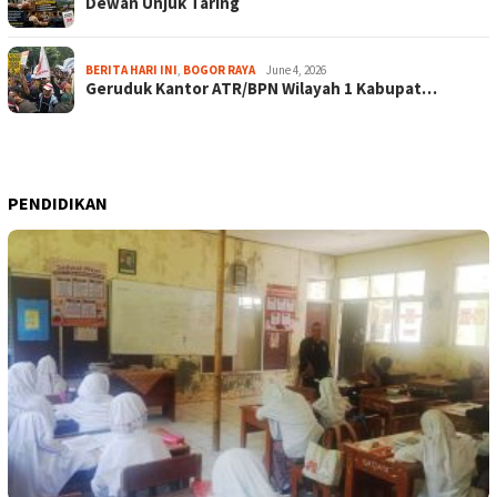
Dewan Unjuk Taring
BERITA HARI INI
,
BOGOR RAYA
June 4, 2026
Geruduk Kantor ATR/BPN Wilayah 1 Kabupat…
PENDIDIKAN