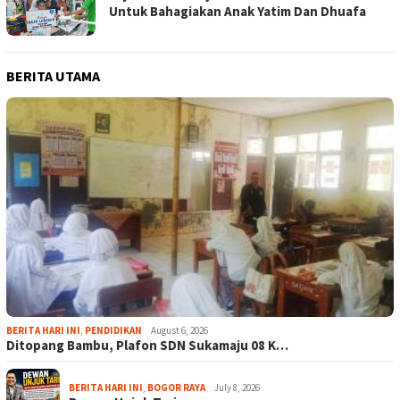
Untuk Bahagiakan Anak Yatim Dan Dhuafa
BERITA UTAMA
BERITA HARI INI
,
PENDIDIKAN
August 6, 2026
Ditopang Bambu, Plafon SDN Sukamaju 08 K…
BERITA HARI INI
,
BOGOR RAYA
July 8, 2026