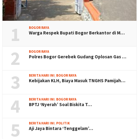
1
BOGOR RAYA
Warga Respek Bupati Bogor Berkantor di M…
2
BOGOR RAYA
Polres Bogor Gerebek Gudang Oplosan Gas …
3
BERITA HARI INI
,
BOGOR RAYA
Kebijakan KLH, Biaya Masuk TNGHS Pamijah…
4
BERITA HARI INI
,
BOGOR RAYA
BPTJ ‘Nyerah’ Soal Biskita T…
5
BERITA HARI INI
,
POLITIK
Aji Jaya Bintara ‘Tenggelam’…