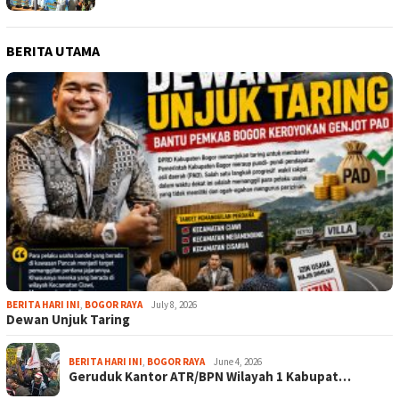
BERITA UTAMA
BERITA HARI INI
,
BOGOR RAYA
July 8, 2026
Dewan Unjuk Taring
BERITA HARI INI
,
BOGOR RAYA
June 4, 2026
Geruduk Kantor ATR/BPN Wilayah 1 Kabupat…