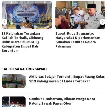
‹
›
13 Kelurahan Turunkan
Bupati Rudy Susmanto:
Kafilah Terbaik, Cibinong
Masyarakat Diperkenankan
Bidik Juara Umum MTQ
Gunakan Fasilitas Gelora
Kabupaten Empat Kali
Pakansari
Beruntun
TAG:
DESA KALONG SAWAH
Aktivitas Belajar Terhenti, Empat Ruang Kelas
SDN Kalongsawah 01 Ludes Terbakar
Sambut 1 Muharram, Ribuan Warga Desa
Kalong Sawah Pawai Obor