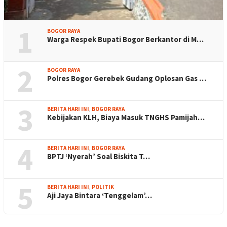
1
BOGOR RAYA
Warga Respek Bupati Bogor Berkantor di M…
2
BOGOR RAYA
Polres Bogor Gerebek Gudang Oplosan Gas …
3
BERITA HARI INI
,
BOGOR RAYA
Kebijakan KLH, Biaya Masuk TNGHS Pamijah…
4
BERITA HARI INI
,
BOGOR RAYA
BPTJ ‘Nyerah’ Soal Biskita T…
5
BERITA HARI INI
,
POLITIK
Aji Jaya Bintara ‘Tenggelam’…