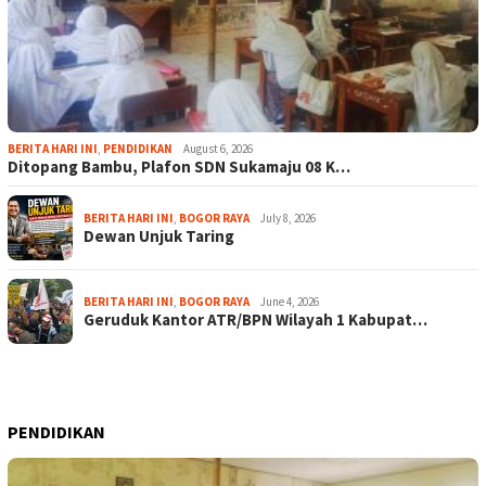
BERITA HARI INI
,
PENDIDIKAN
August 6, 2026
Ditopang Bambu, Plafon SDN Sukamaju 08 K…
BERITA HARI INI
,
BOGOR RAYA
July 8, 2026
Dewan Unjuk Taring
BERITA HARI INI
,
BOGOR RAYA
June 4, 2026
Geruduk Kantor ATR/BPN Wilayah 1 Kabupat…
PENDIDIKAN