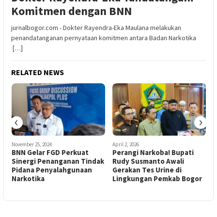
Komitmen dengan BNN
jurnalbogor.com - Dokter Rayendra-Eka Maulana melakukan
penandatanganan pernyataan komitmen antara Badan Narkotika
[…]
RELATED NEWS
‹
›
November 25, 2024
April 2, 2026
A
BNN Gelar FGD Perkuat
Perangi Narkoba! Bupati
h
Sinergi Penanganan Tindak
Rudy Susmanto Awali
Pidana Penyalahgunaan
Gerakan Tes Urine di
Narkotika
Lingkungan Pemkab Bogor