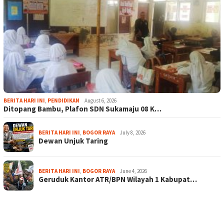
BERITA HARI INI
,
PENDIDIKAN
August 6, 2026
Ditopang Bambu, Plafon SDN Sukamaju 08 K…
BERITA HARI INI
,
BOGOR RAYA
July 8, 2026
Dewan Unjuk Taring
BERITA HARI INI
,
BOGOR RAYA
June 4, 2026
Geruduk Kantor ATR/BPN Wilayah 1 Kabupat…