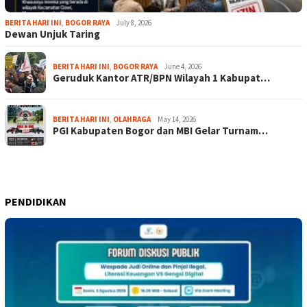
BERITA HARI INI
,
BOGOR RAYA
July 8, 2026
Dewan Unjuk Taring
BERITA HARI INI
,
BOGOR RAYA
June 4, 2026
Geruduk Kantor ATR/BPN Wilayah 1 Kabupat…
BERITA HARI INI
,
OLAHRAGA
May 14, 2026
PGI Kabupaten Bogor dan MBI Gelar Turnam…
PENDIDIKAN