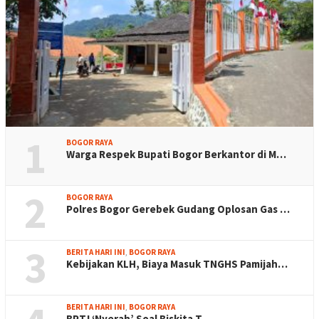
1
BOGOR RAYA
Warga Respek Bupati Bogor Berkantor di M…
2
BOGOR RAYA
Polres Bogor Gerebek Gudang Oplosan Gas …
3
BERITA HARI INI
,
BOGOR RAYA
Kebijakan KLH, Biaya Masuk TNGHS Pamijah…
BERITA HARI INI
,
BOGOR RAYA
BPTJ ‘Nyerah’ Soal Biskita T…