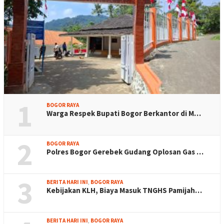
1
BOGOR RAYA
Warga Respek Bupati Bogor Berkantor di M…
2
BOGOR RAYA
Polres Bogor Gerebek Gudang Oplosan Gas …
3
BERITA HARI INI
,
BOGOR RAYA
Kebijakan KLH, Biaya Masuk TNGHS Pamijah…
BERITA HARI INI
,
BOGOR RAYA