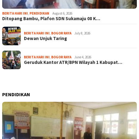
BERITA HARI INI
,
PENDIDIKAN
August 6, 2026
Ditopang Bambu, Plafon SDN Sukamaju 08 K…
BERITA HARI INI
,
BOGOR RAYA
July 8, 2026
Dewan Unjuk Taring
BERITA HARI INI
,
BOGOR RAYA
June 4, 2026
Geruduk Kantor ATR/BPN Wilayah 1 Kabupat…
PENDIDIKAN