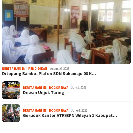
BERITA HARI INI
,
PENDIDIKAN
August 6, 2026
Ditopang Bambu, Plafon SDN Sukamaju 08 K…
BERITA HARI INI
,
BOGOR RAYA
July 8, 2026
Dewan Unjuk Taring
BERITA HARI INI
,
BOGOR RAYA
June 4, 2026
Geruduk Kantor ATR/BPN Wilayah 1 Kabupat…