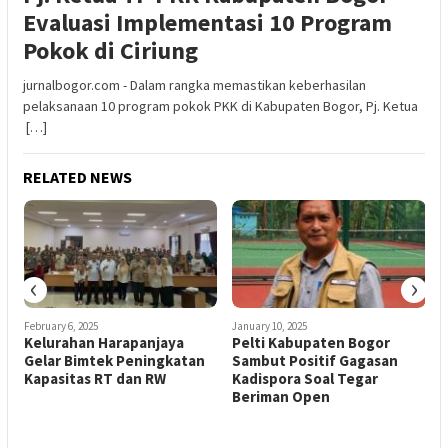
Evaluasi Implementasi 10 Program
Pokok di Ciriung
jurnalbogor.com - Dalam rangka memastikan keberhasilan
pelaksanaan 10 program pokok PKK di Kabupaten Bogor, Pj. Ketua
[…]
RELATED NEWS
‹
›
February 6, 2025
January 10, 2025
D
Kelurahan Harapanjaya
Pelti Kabupaten Bogor
C
Gelar Bimtek Peningkatan
Sambut Positif Gagasan
P
r
Kapasitas RT dan RW
Kadispora Soal Tegar
I
Beriman Open
A
B