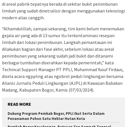
di areal pabrik tepatnya berada di sekitar bukit penimbunan
limbah yang sudah dinetralisir dengan menggunakan teknologi
modern alias canggih.
“Alhamdulillah, sampai sekarang, tim kami belum menemukan
gejala air yang ada di 13 sumur itu terkontaminasi resepan
limbah dari lokasi penimbunan. Langkah pemantauan ini
dilakukan bagian dari fase akhir, sebelum lokasi atau areal
penimbunan yang sekarang sudah jadi bukit dan ditanami
berbagai tumbuhan diserahkan kepada pemerintah,” kata
Techincal Support Manager PT PPLI, Muhammad Yusuf Firdaus,
disela acara ngppling atau ngobrol peduli lingkungan bersama
Aliansi Jurnalis Peduli Lingkungan (AJPL) di Kawasan Babakan
Madang, Kabupaten Bogor, Kamis (07/03/2024).
READ MORE
Dukung Program Pemkab Bogor, PPLI Ikut Serta Dalam
Penanaman Pohon Satu Hektar Hutan Kota
‎Pemkab Bogor Kecolongan, Ratusan Ton Sampah Tangsel