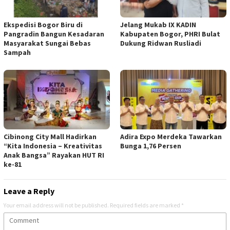
Ekspedisi Bogor Biru di
Jelang Mukab IX KADIN
Pangradin Bangun Kesadaran
Kabupaten Bogor, PHRI Bulat
Masyarakat Sungai Bebas
Dukung Ridwan Rusliadi
Sampah
Cibinong City Mall Hadirkan
Adira Expo Merdeka Tawarkan
“Kita Indonesia – Kreativitas
Bunga 1,76 Persen
Anak Bangsa” Rayakan HUT RI
ke-81
Leave a Reply
Your email address will not be published.
Required fields are marked
*