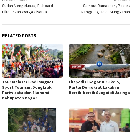
Post
Sudah Mengelupas, Billboard
Sambut Ramadhan, Polsek
navigation
Dikeluhkan Warga Cisarua
Nanggung Helat Munggahan
RELATED POSTS
Tour Malasari Jadi Magnet
Ekspedisi Bogor Biru ke-5,
Sport Tourism, Dongkrak
Partai Demokrat Lakukan
Pariwisata dan Ekonomi
Bersih-bersih Sungai di Jasinga
Kabupaten Bogor