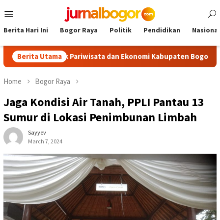
Skip
Mobile
to
Menu
content
Berita Hari Ini
Bogor Raya
Politik
Pendidikan
Nasional
ongkrak Pariwisata dan Ekonomi Kabupaten Bogor
Berita Utama
Tour Ma
Home
Bogor Raya
Jaga Kondisi Air Tanah, PPLI Pantau 13
Sumur di Lokasi Penimbunan Limbah
Sayyev
March 7, 2024