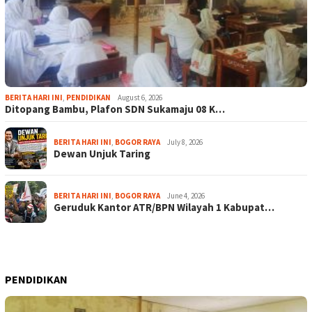
BERITA HARI INI
,
PENDIDIKAN
August 6, 2026
Ditopang Bambu, Plafon SDN Sukamaju 08 K…
BERITA HARI INI
,
BOGOR RAYA
July 8, 2026
Dewan Unjuk Taring
BERITA HARI INI
,
BOGOR RAYA
June 4, 2026
Geruduk Kantor ATR/BPN Wilayah 1 Kabupat…
PENDIDIKAN