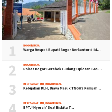
1
BOGOR RAYA
Warga Respek Bupati Bogor Berkantor di M…
2
BOGOR RAYA
Polres Bogor Gerebek Gudang Oplosan Gas …
3
BERITA HARI INI
,
BOGOR RAYA
Kebijakan KLH, Biaya Masuk TNGHS Pamijah…
4
BERITA HARI INI
,
BOGOR RAYA
BPTJ ‘Nyerah’ Soal Biskita T…