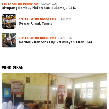
BERITA HARI INI
,
PENDIDIKAN
August 6, 2026
Ditopang Bambu, Plafon SDN Sukamaju 08 K…
BERITA HARI INI
,
BOGOR RAYA
July 8, 2026
Dewan Unjuk Taring
BERITA HARI INI
,
BOGOR RAYA
June 4, 2026
Geruduk Kantor ATR/BPN Wilayah 1 Kabupat…
PENDIDIKAN