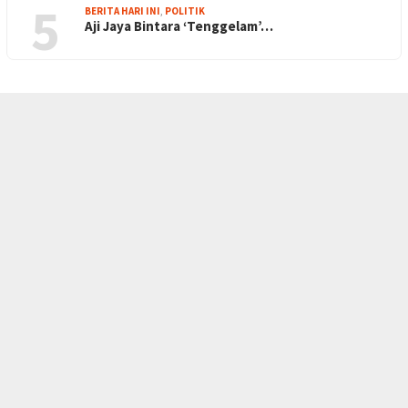
5
BERITA HARI INI
,
POLITIK
Aji Jaya Bintara ‘Tenggelam’…
INDEKS
KODE ETIK
KARIR
REDAKSI
PRIVACY POLICY
DISCLAIMER
TENTANG KAMI
KONTAK KAMI
FORM PENGADUAN
PEDOMAN MEDIA SIBER
SOCIAL NETWORK
Facebook
Twitter
Instagram
Youtube