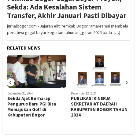
Sekda: Ada Kesalahan Sistem
Transfer, Akhir Januari Pasti Dibayar
jurnalbogor.com - Jajaran elit Pemkab Bogor ramai-ramai membela
peristiwa gagal bayar kegiatan tahun anggaran 2025 pada […]
RELATED NEWS
‹
›
December 20, 2024
December 12, 2024
N
Sekda Ajat Berharap
PUBLIKASI KINERJA
Pengurus Baru PGI Bisa
SEKRETARIAT DAERAH
H
i
Memajukan Golf di
KABUPATEN BOGOR TAHUN
L
Kabupaten Bogor
2024