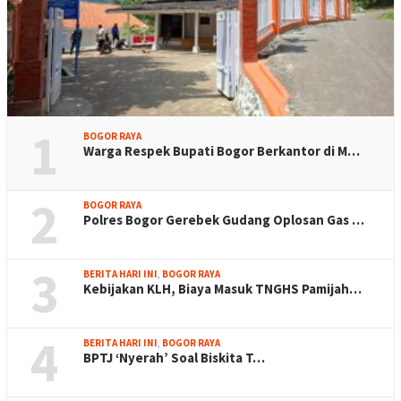
1
BOGOR RAYA
Warga Respek Bupati Bogor Berkantor di M…
2
BOGOR RAYA
Polres Bogor Gerebek Gudang Oplosan Gas …
3
BERITA HARI INI
,
BOGOR RAYA
Kebijakan KLH, Biaya Masuk TNGHS Pamijah…
4
BERITA HARI INI
,
BOGOR RAYA
BPTJ ‘Nyerah’ Soal Biskita T…