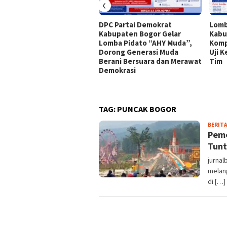
‹
DPC Partai Demokrat
Lomb
Kabupaten Bogor Gelar
Kabu
Lomba Pidato “AHY Muda”,
Komp
Dorong Generasi Muda
Uji 
Berani Bersuara dan Merawat
Tim
Demokrasi
TAG:
PUNCAK BOGOR
BERITA
Peme
Tunt
jurna
melan
di […]