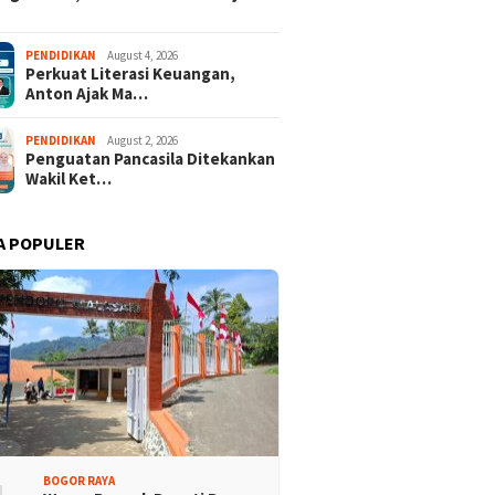
der dari 18 Provinsi
Tour Malasari Jadi Magnet
PENDIDIKAN
August 4, 2026
Perkuat Literasi Keuangan,
an Bupati Cup 2026
Sport Tourism, Dongkrak
Anton Ajak Ma…
alasari Halimun Salak
Pariwisata dan Ekonomi
Kabupaten Bogor
PENDIDIKAN
August 2, 2026
Penguatan Pancasila Ditekankan
Wakil Ket…
A POPULER
BOGOR RAYA