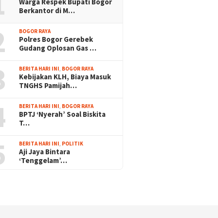
1
Warga Respek Bupati Bogor
Berkantor di M…
2
BOGOR RAYA
Polres Bogor Gerebek
Gudang Oplosan Gas …
3
BERITA HARI INI
,
BOGOR RAYA
Kebijakan KLH, Biaya Masuk
TNGHS Pamijah…
4
BERITA HARI INI
,
BOGOR RAYA
BPTJ ‘Nyerah’ Soal Biskita
T…
5
BERITA HARI INI
,
POLITIK
Aji Jaya Bintara
‘Tenggelam’…