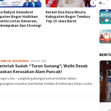
›
K…
a Rakyat Demokrat
Keren! Dua Desa Wisata
437 Ri
paten Bogor Hadirkan
Kabupaten Bogor Tembus
Ramaik
etisi Lintas Generasi,
Top 15 Jawa Barat
Tour M
Kekompakan dan Strategi
BERIT
Aga
 HARI INI
,
BOGOR RAYA
March 6, 2025
rintah Sudah “Turun Gunung”, Walhi Desak
Alamanda
askan Kerusakan Alam Puncak!
lbogor.com – Langkah gabungan pemerintahan dalam
gsungkan inspeksi mendadak (Sidak) di beberapa lokasi usaha