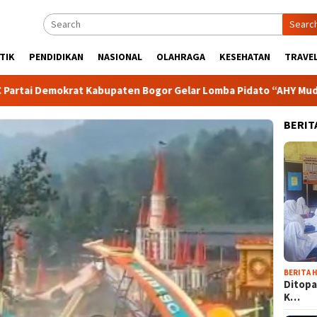
Searc
TIK
PENDIDIKAN
NASIONAL
OLAHRAGA
KESEHATAN
TRAVEL
okrat Kabupaten Bogor Gelar Lomba Pidato “AHY Muda”, Dorong 
BERIT
BERITA H
Ditopa
K…