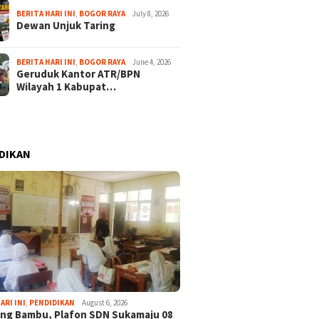
BERITA HARI INI
,
BOGOR RAYA
July 8, 2026
Dewan Unjuk Taring
BERITA HARI INI
,
BOGOR RAYA
June 4, 2026
Geruduk Kantor ATR/BPN
Wilayah 1 Kabupat…
DIKAN
ARI INI
,
PENDIDIKAN
August 6, 2026
ng Bambu, Plafon SDN Sukamaju 08