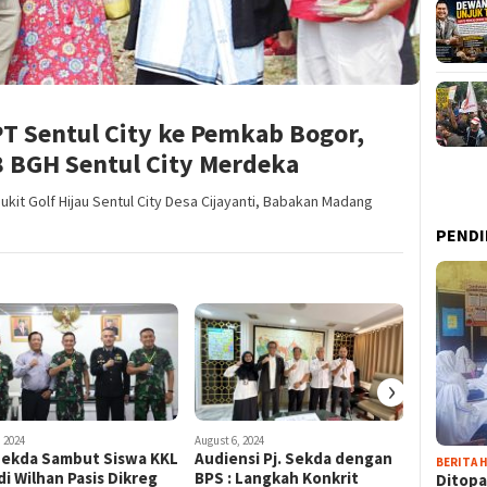
T Sentul City ke Pemkab Bogor,
 BGH Sentul City Merdeka
ukit Golf Hijau Sentul City Desa Cijayanti, Babakan Madang
PENDI
›
, 2024
August 6, 2024
July 23, 2024
 Sekda Sambut Siswa KKL
Audiensi Pj. Sekda dengan
Kembang
BERITA H
i Wilhan Pasis Dikreg
BPS : Langkah Konkrit
Kabupat
Ditopa