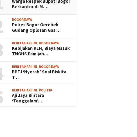
1
Warga Respek Bupati Bogor
Berkantor di M…
2
BOGOR RAYA
Polres Bogor Gerebek
Gudang Oplosan Gas …
3
BERITA HARI INI
,
BOGOR RAYA
Kebijakan KLH, Biaya Masuk
TNGHS Pamijah…
4
BERITA HARI INI
,
BOGOR RAYA
BPTJ ‘Nyerah’ Soal Biskita
T…
5
BERITA HARI INI
,
POLITIK
Aji Jaya Bintara
‘Tenggelam’…