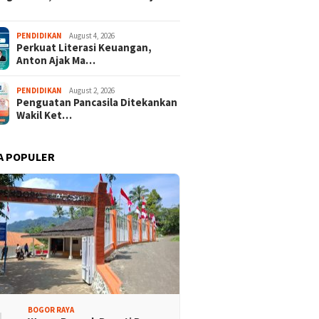
kukan Studi Tiru
Bergerak Cepat Sumur Bor
Ribuan Poho
paten Bogor
PENDIDIKAN
August 4, 2026
Perkuat Literasi Keuangan,
Anton Ajak Ma…
PENDIDIKAN
August 2, 2026
Penguatan Pancasila Ditekankan
Wakil Ket…
A POPULER
Promosi Wisata,
Kajari Denny Achmad Dukung
n Peserta Ikuti Tour
Pembangunan Wisma dan
ri Halimun Salak 2026
Sarana Latihan Atlet NPCI
BOGOR RAYA