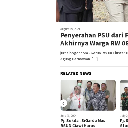
August 19, 2024
Penyerahan PSU dari P
Akhirnya Warga RW 08
jurnalbogor.com - Ketua RW 08 Cluster B
Agung Hermawan […]
RELATED NEWS
‹
August 1, 2024
July 26, 2024
July 2
Harlah KNPI ke 51, Pj. Sekda
Pj. Sekda : SiGarda Mas
Pj.
: Silahkan Usulkan
RSUD Ciawi Harus
Stud