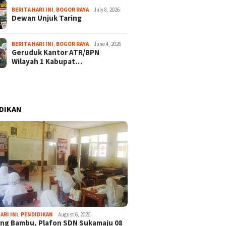
BERITA HARI INI
,
BOGOR RAYA
July 8, 2026
Dewan Unjuk Taring
BERITA HARI INI
,
BOGOR RAYA
June 4, 2026
Geruduk Kantor ATR/BPN
Wilayah 1 Kabupat…
DIKAN
July 30, 2024
July 19, 2024
kan Inovasi, PKK
Antisipasi Kekeringan, TNI
Hijaukan Kaw
ARI INI
,
PENDIDIKAN
August 6, 2026
en Halmahera
dan Pemkab Bogor
Pemkab Bogo
ng Bambu, Plafon SDN Sukamaju 08