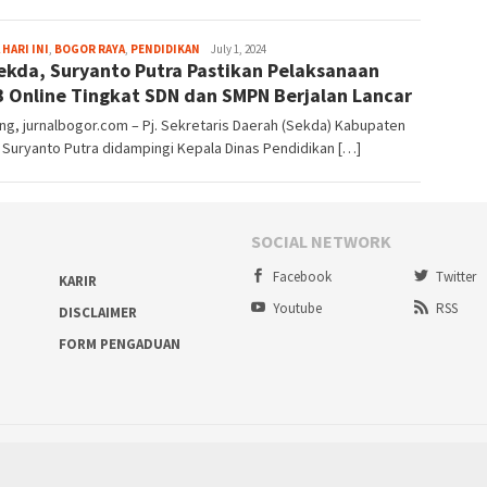
Aga
 HARI INI
,
BOGOR RAYA
,
PENDIDIKAN
July 1, 2024
Sekda, Suryanto Putra Pastikan Pelaksanaan
Alamanda
 Online Tingkat SDN dan SMPN Berjalan Lancar
ng, jurnalbogor.com – Pj. Sekretaris Daerah (Sekda) Kabupaten
Suryanto Putra didampingi Kepala Dinas Pendidikan […]
SOCIAL NETWORK
Facebook
Twitter
KARIR
Youtube
RSS
DISCLAIMER
FORM PENGADUAN
Proudly powered by ruralbogor.com