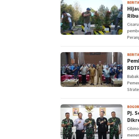
BERITA
Hija
Ribu
Cisaru
pembo
Peran
BERITA
Pemk
RDTR
Babaka
Pemer
Strate
BOGOR
Pj. 
Dikr
Cibino
meneri