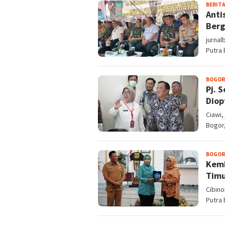
BERITA
Anti
Berg
jurnal
Putra
BOGOR
Pj. 
Diop
Ciawi,
Bogor
BOGOR
Kemb
Timu
Cibino
Putra