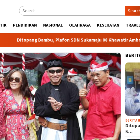
Searc
TIK
PENDIDIKAN
NASIONAL
OLAHRAGA
KESEHATAN
TRAVEL
ng Bambu, Plafon SDN Sukamaju 08 Khawatir Ambruk
Adi
BERIT
BERITA H
Ditopa
K…