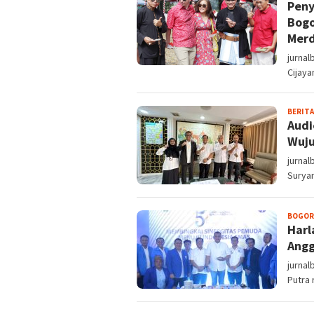
Peny
Bogo
Mer
jurnal
Cijaya
BERITA
Audi
Wuju
jurnal
Suryan
BOGOR
Harl
Angg
jurnal
Putra