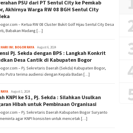
erahan PSU dari PT Sentul City ke Pemkab
Alamanda
r, Akhirnya Warga RW 08 BGH Sentul City
deka
bogor.com – Ketua RW 08 Cluster Bukit Golf Hijau Sentul City Desa
nti, Babakan Madang […]
Aga
 HARI INI
,
BOGOR RAYA
August 6, 2024
ensi Pj. Sekda dengan BPS : Langkah Konkrit
Alamanda
dkan Desa Cantik di Kabupaten Bogor
bogor.com – Pj. Sekretaris Daerah (Sekda) Kabupaten Bogor,
to Putra terima audiensi dengan Kepala Badan […]
Aga
 RAYA
August 1, 2024
ah KNPI ke 51, Pj. Sekda : Silahkan Usulkan
Alamanda
aran Hibah untuk Pembinaan Organisasi
bogor.com – Pj. Sekretaris Daerah Kabupaten Bogor Suryanto
 meminta agar KNPI konsisten untuk mencetak […]