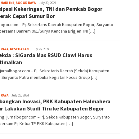
Aga
 HARI INI
,
BOGOR RAYA
July 30, 2024
sipasi Kekeringan, TNI dan Pemkab Bogor
Alamanda
erak Cepat Sumur Bor
bogor.com – Pj. Sekretaris Daerah Kabupaten Bogor, Suryanto
 bersama Danrem 061/Surya Kencana Brigjen TNI […]
Aga
 RAYA
,
KESEHATAN
July 26, 2024
Sekda : SiGarda Mas RSUD Ciawi Harus
Alamanda
timalkan
 jurnalbogor.com – Pj. Sekretaris Daerah (Sekda) Kabupaten
, Suryanto Putra membuka kegiatan Focus Group […]
Aga
 RAYA
July 23, 2024
angkan Inovasi, PKK Kabupaten Halmahera
Alamanda
r Lakukan Studi Tiru ke Kabupaten Bogor
ng, jurnalbogor.com – Pj. Sekda Kabupaten Bogor, Suryanto
 bersam Pj. Ketua TP PKK Kabupaten […]