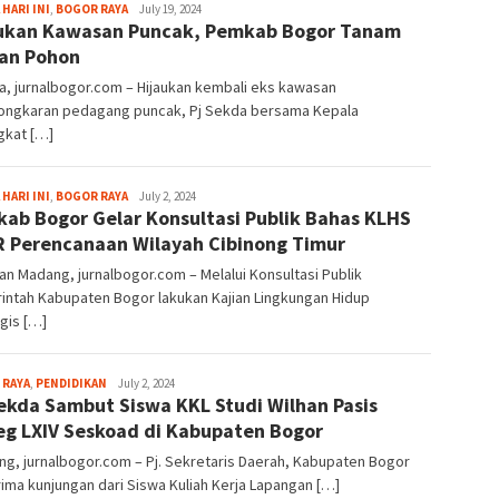
Aga
 HARI INI
,
BOGOR RAYA
July 19, 2024
ukan Kawasan Puncak, Pemkab Bogor Tanam
Alamanda
an Pohon
a, jurnalbogor.com – Hijaukan kembali eks kawasan
ngkaran pedagang puncak, Pj Sekda bersama Kepala
gkat […]
Aga
 HARI INI
,
BOGOR RAYA
July 2, 2024
ab Bogor Gelar Konsultasi Publik Bahas KLHS
Alamanda
 Perencanaan Wilayah Cibinong Timur
n Madang, jurnalbogor.com – Melalui Konsultasi Publik
intah Kabupaten Bogor lakukan Kajian Lingkungan Hidup
gis […]
Aga
 RAYA
,
PENDIDIKAN
July 2, 2024
Sekda Sambut Siswa KKL Studi Wilhan Pasis
Alamanda
eg LXIV Seskoad di Kabupaten Bogor
ng, jurnalbogor.com – Pj. Sekretaris Daerah, Kabupaten Bogor
ma kunjungan dari Siswa Kuliah Kerja Lapangan […]