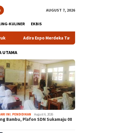
h
AUGUST 7, 2026
ING-KULINER
EKBIS
ra Expo Merdeka Tawarkan Bunga 1,76 Persen
Atlet NPCI
A UTAMA
ARI INI
,
PENDIDIKAN
August 6, 2026
ng Bambu, Plafon SDN Sukamaju 08