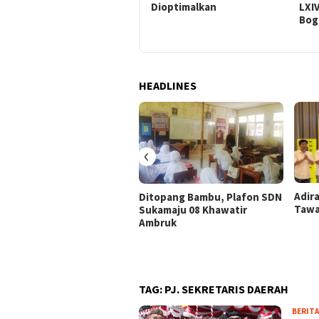
Anggaran Hibah untuk
Dioptimalkan
LXI
Pembinaan Organisasi
Bog
HEADLINES
‹
Adir
Ditopang Bambu, Plafon SDN
Tawa
Sukamaju 08 Khawatir
Ambruk
TAG:
PJ. SEKRETARIS DAERAH
BERITA