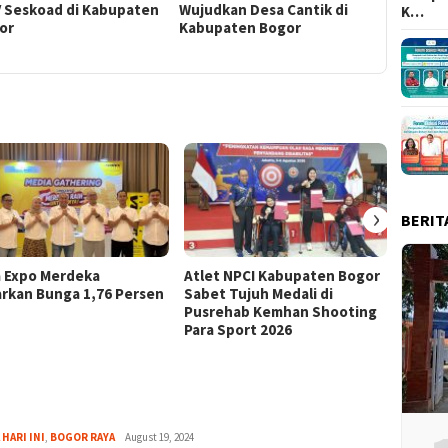
V Seskoad di Kabupaten
Wujudkan Desa Cantik di
Timur La
K…
or
Kabupaten Bogor
ke Kabu
›
BERIT
a Expo Merdeka
Atlet NPCI Kabupaten Bogor
Ajang 
rkan Bunga 1,76 Persen
Sabet Tujuh Medali di
Ratusa
Pusrehab Kemhan Shooting
Malasa
Para Sport 2026
Aga
 HARI INI
,
BOGOR RAYA
August 19, 2024