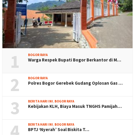
1
BOGOR RAYA
Warga Respek Bupati Bogor Berkantor di M…
2
BOGOR RAYA
Polres Bogor Gerebek Gudang Oplosan Gas …
3
BERITA HARI INI
,
BOGOR RAYA
Kebijakan KLH, Biaya Masuk TNGHS Pamijah…
4
BERITA HARI INI
,
BOGOR RAYA
BPTJ ‘Nyerah’ Soal Biskita T…