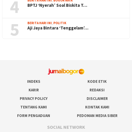
4
BERITA HARI INI
,
BOGOR RAYA
BPTJ ‘Nyerah’ Soal Biskita T…
5
BERITA HARI INI
,
POLITIK
Aji Jaya Bintara ‘Tenggelam’…
INDEKS
KODE ETIK
KARIR
REDAKSI
PRIVACY POLICY
DISCLAIMER
TENTANG KAMI
KONTAK KAMI
FORM PENGADUAN
PEDOMAN MEDIA SIBER
SOCIAL NETWORK