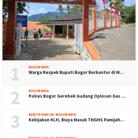
1
BOGOR RAYA
Warga Respek Bupati Bogor Berkantor di M…
2
BOGOR RAYA
Polres Bogor Gerebek Gudang Oplosan Gas …
3
BERITA HARI INI
,
BOGOR RAYA
Kebijakan KLH, Biaya Masuk TNGHS Pamijah…