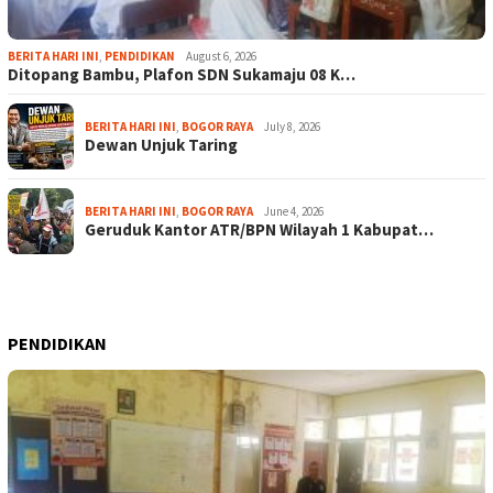
BERITA HARI INI
,
PENDIDIKAN
August 6, 2026
Ditopang Bambu, Plafon SDN Sukamaju 08 K…
BERITA HARI INI
,
BOGOR RAYA
July 8, 2026
Dewan Unjuk Taring
BERITA HARI INI
,
BOGOR RAYA
June 4, 2026
Geruduk Kantor ATR/BPN Wilayah 1 Kabupat…
PENDIDIKAN