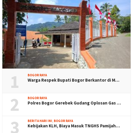
1
BOGOR RAYA
Warga Respek Bupati Bogor Berkantor di M…
2
BOGOR RAYA
Polres Bogor Gerebek Gudang Oplosan Gas …
3
BERITA HARI INI
,
BOGOR RAYA
Kebijakan KLH, Biaya Masuk TNGHS Pamijah…