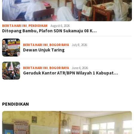
BERITA HARI INI
,
PENDIDIKAN
August 6, 2026
Ditopang Bambu, Plafon SDN Sukamaju 08 K…
BERITA HARI INI
,
BOGOR RAYA
July 8, 2026
Dewan Unjuk Taring
BERITA HARI INI
,
BOGOR RAYA
June 4, 2026
Geruduk Kantor ATR/BPN Wilayah 1 Kabupat…
PENDIDIKAN