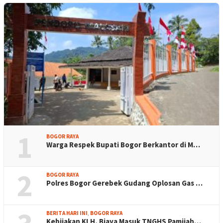
1
BOGOR RAYA
Warga Respek Bupati Bogor Berkantor di M…
2
BOGOR RAYA
Polres Bogor Gerebek Gudang Oplosan Gas …
BERITA HARI INI
,
BOGOR RAYA
Kebijakan KLH, Biaya Masuk TNGHS Pamijah…