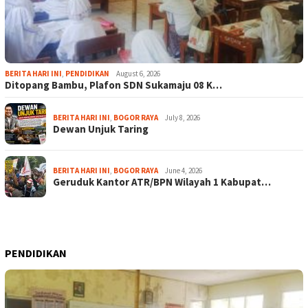
BERITA HARI INI
,
PENDIDIKAN
August 6, 2026
Ditopang Bambu, Plafon SDN Sukamaju 08 K…
BERITA HARI INI
,
BOGOR RAYA
July 8, 2026
Dewan Unjuk Taring
BERITA HARI INI
,
BOGOR RAYA
June 4, 2026
Geruduk Kantor ATR/BPN Wilayah 1 Kabupat…
PENDIDIKAN