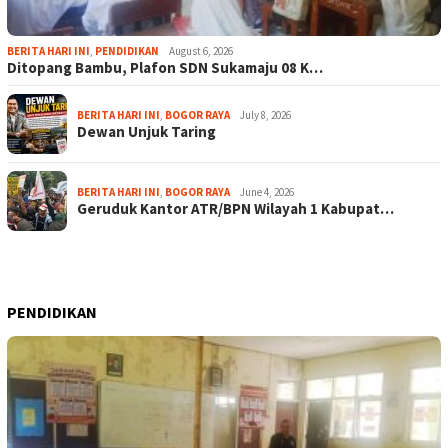
BERITA HARI INI
,
PENDIDIKAN
August 6, 2026
Ditopang Bambu, Plafon SDN Sukamaju 08 K…
BERITA HARI INI
,
BOGOR RAYA
July 8, 2026
Dewan Unjuk Taring
BERITA HARI INI
,
BOGOR RAYA
June 4, 2026
Geruduk Kantor ATR/BPN Wilayah 1 Kabupat…
PENDIDIKAN