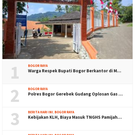
1
BOGOR RAYA
Warga Respek Bupati Bogor Berkantor di M…
2
BOGOR RAYA
Polres Bogor Gerebek Gudang Oplosan Gas …
3
BERITA HARI INI
,
BOGOR RAYA
Kebijakan KLH, Biaya Masuk TNGHS Pamijah…