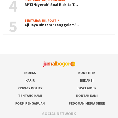
4
BERITA HARI INI
,
BOGOR RAYA
BPTJ ‘Nyerah’ Soal Biskita T…
5
BERITA HARI INI
,
POLITIK
Aji Jaya Bintara ‘Tenggelam’…
INDEKS
KODE ETIK
KARIR
REDAKSI
PRIVACY POLICY
DISCLAIMER
TENTANG KAMI
KONTAK KAMI
FORM PENGADUAN
PEDOMAN MEDIA SIBER
SOCIAL NETWORK