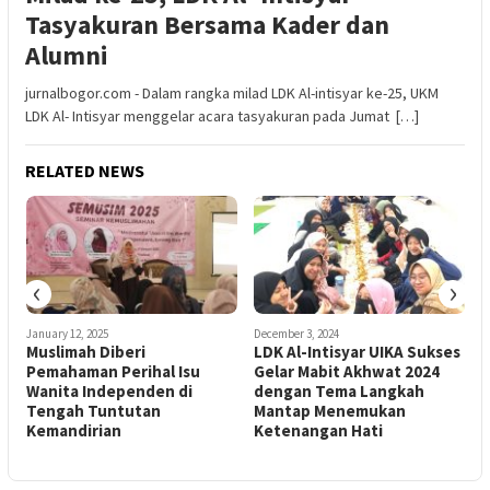
Tasyakuran Bersama Kader dan
Alumni
jurnalbogor.com - Dalam rangka milad LDK Al-intisyar ke-25, UKM
LDK Al- Intisyar menggelar acara tasyakuran pada Jumat […]
RELATED NEWS
‹
›
January 12, 2025
December 3, 2024
J
Muslimah Diberi
LDK Al-Intisyar UIKA Sukses
E
n
Pemahaman Perihal Isu
Gelar Mabit Akhwat 2024
L
Wanita Independen di
dengan Tema Langkah
Tengah Tuntutan
Mantap Menemukan
J
Kemandirian
Ketenangan Hati