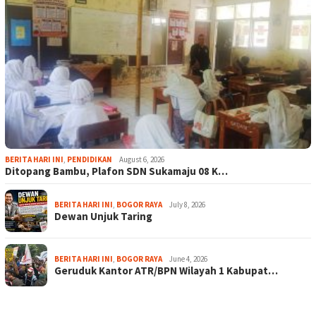
BERITA HARI INI
,
PENDIDIKAN
August 6, 2026
Ditopang Bambu, Plafon SDN Sukamaju 08 K…
BERITA HARI INI
,
BOGOR RAYA
July 8, 2026
Dewan Unjuk Taring
BERITA HARI INI
,
BOGOR RAYA
June 4, 2026
Geruduk Kantor ATR/BPN Wilayah 1 Kabupat…