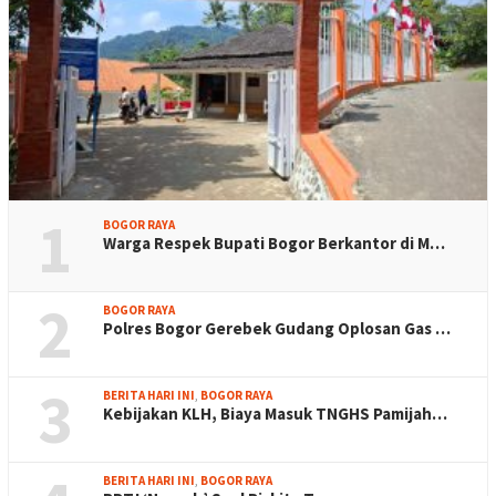
1
BOGOR RAYA
Warga Respek Bupati Bogor Berkantor di M…
2
BOGOR RAYA
Polres Bogor Gerebek Gudang Oplosan Gas …
3
BERITA HARI INI
,
BOGOR RAYA
Kebijakan KLH, Biaya Masuk TNGHS Pamijah…
BERITA HARI INI
,
BOGOR RAYA