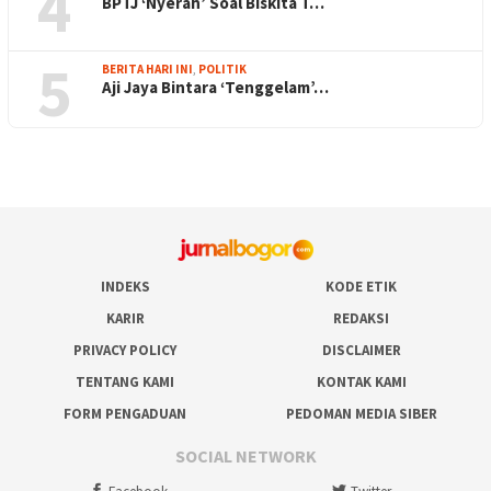
4
BPTJ ‘Nyerah’ Soal Biskita T…
5
BERITA HARI INI
,
POLITIK
Aji Jaya Bintara ‘Tenggelam’…
INDEKS
KODE ETIK
KARIR
REDAKSI
PRIVACY POLICY
DISCLAIMER
TENTANG KAMI
KONTAK KAMI
FORM PENGADUAN
PEDOMAN MEDIA SIBER
SOCIAL NETWORK