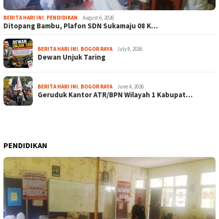
BERITA HARI INI
,
PENDIDIKAN
August 6, 2026
Ditopang Bambu, Plafon SDN Sukamaju 08 K…
BERITA HARI INI
,
BOGOR RAYA
July 8, 2026
Dewan Unjuk Taring
BERITA HARI INI
,
BOGOR RAYA
June 4, 2026
Geruduk Kantor ATR/BPN Wilayah 1 Kabupat…
PENDIDIKAN