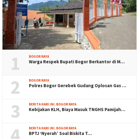
1
BOGOR RAYA
Warga Respek Bupati Bogor Berkantor di M…
2
BOGOR RAYA
Polres Bogor Gerebek Gudang Oplosan Gas …
3
BERITA HARI INI
,
BOGOR RAYA
Kebijakan KLH, Biaya Masuk TNGHS Pamijah…
4
BERITA HARI INI
,
BOGOR RAYA
BPTJ ‘Nyerah’ Soal Biskita T…