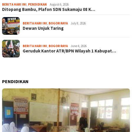
BERITA HARI INI
,
PENDIDIKAN
August 6, 2026
Ditopang Bambu, Plafon SDN Sukamaju 08 K…
BERITA HARI INI
,
BOGOR RAYA
July 8, 2026
Dewan Unjuk Taring
BERITA HARI INI
,
BOGOR RAYA
June 4, 2026
Geruduk Kantor ATR/BPN Wilayah 1 Kabupat…
PENDIDIKAN