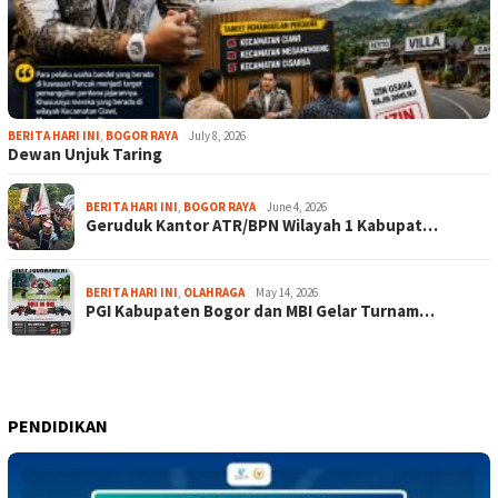
BERITA HARI INI
,
BOGOR RAYA
July 8, 2026
Dewan Unjuk Taring
BERITA HARI INI
,
BOGOR RAYA
June 4, 2026
Geruduk Kantor ATR/BPN Wilayah 1 Kabupat…
BERITA HARI INI
,
OLAHRAGA
May 14, 2026
PGI Kabupaten Bogor dan MBI Gelar Turnam…
PENDIDIKAN